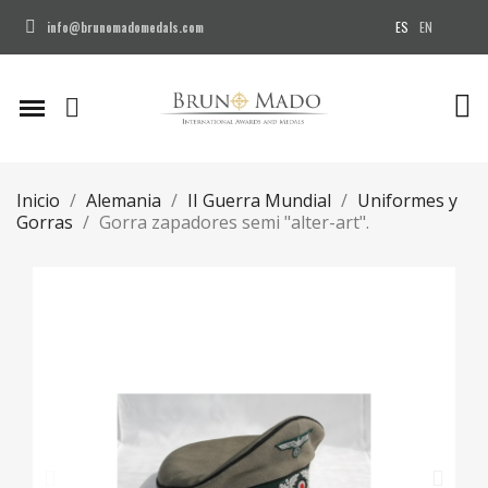
ES
EN
info@brunomadomedals.com
Inicio
Alemania
II Guerra Mundial
Uniformes y
Gorras
Gorra zapadores semi "alter-art".