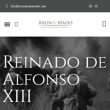
ES
EN
info@brunomadomedals.com
Reinado de
Alfonso
XIII