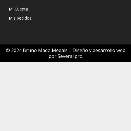
Mi Cuenta
Mis pedidos
© 2024 Bruno Mado Medals |
Diseño y desarrollo web
por Several.pro