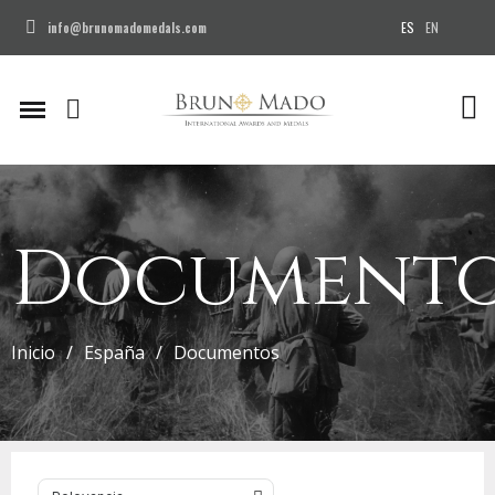
ES
EN
info@brunomadomedals.com
Document
Inicio
España
Documentos