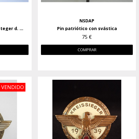
NSDAP
Banda conmemorativa "2 Steger d. gr. Internat."
Pin patriótico con svástica
75 €
COMPRAR
VENDIDO