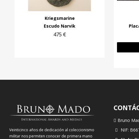
Kriegsmarine
Escudo Narvik
Plac
475 €
CONTÁ
Bruno Ma
NIF: B66
Veinticinco años de dedicación al coleccionismo
militar nos permiten conocer de primera mano