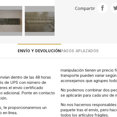
Compartir
ENVÍO Y DEVOLUCIÓN
PAGOS APLAZADOS
manipulación tienen un precio f
transporte pueden variar según 
nvían dentro de las 48 horas
aconsejamos que agrupes todos
avés de UPS con número de
eres el envío certificado
No podemos combinar dos pedid
o adicional. Ponte en contacto
se aplicarán para cada uno de m
ción.
No nos hacemos responsables d
as, te proporcionaremos un
paquete tras el envío, pero ha
 en línea.
todos los artículos frágiles.