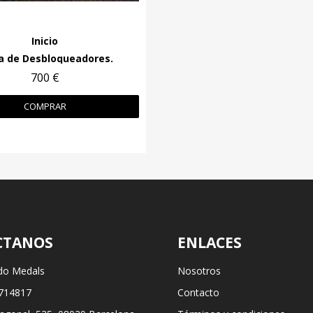
Inicio
a de Desbloqueadores.
700 €
COMPRAR
CTANOS
ENLACES
do Medals
Nosotros
714817
Contacto