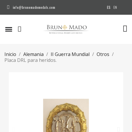
ES
EN
info@brunomadomedals.com
Inicio
Alemania
II Guerra Mundial
Otros
Placa DRL para heridos.