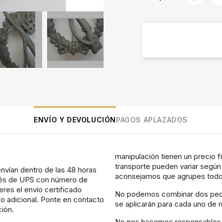
ENVÍO Y DEVOLUCIÓN
PAGOS APLAZADOS
manipulación tienen un precio f
transporte pueden variar según 
nvían dentro de las 48 horas
aconsejamos que agrupes todos
avés de UPS con número de
eres el envío certificado
No podemos combinar dos pedid
o adicional. Ponte en contacto
se aplicarán para cada uno de m
ción.
No nos hacemos responsables d