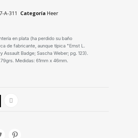
7-A-311
Categoría
Heer
ntería en plata (ha perdido su baño
rca de fabricante, aunque típica "Ernst L.
try Assault Badge; Sascha Weber; pg. 123).
'79grs. Medidas: 61mm x 46mm.