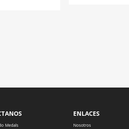
CTANOS
ENLACES
do Medals
Nosotros